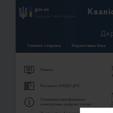
gov.ua
Квалі
Державні сайти України
Дер
Головна сторінка
Нормативна база
Новини
Регламент КНЕДП ДПС
Отримання кваліфікованих
електронних довірчих послуг