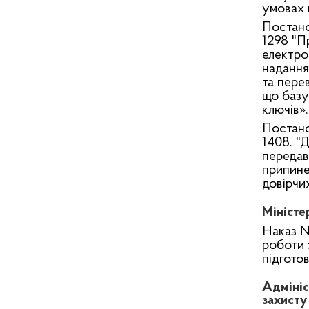
умовах 
Постано
1298 "П
електро
надання
та пере
що базу
ключів».
Постано
1408. "Д
передав
припине
довірчи
Міністе
Наказ №
роботи 
підгото
Адмініс
захисту