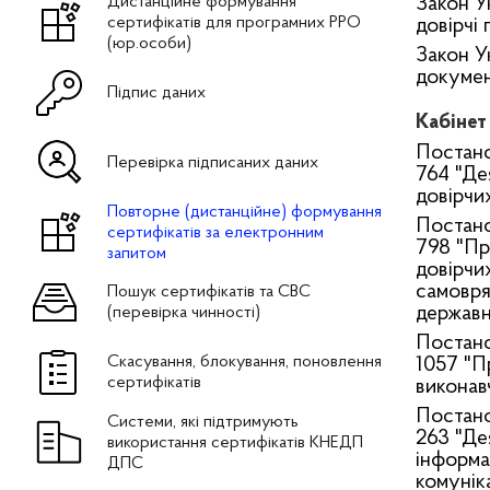
Дистанційне формування
Закон У
сертифікатів для програмних РРО
довірчі
(юр.особи)
Закон У
докумен
Підпис даних
Кабінет
Постано
Перевірка підписаних даних
764 "Де
довірчи
Повторне (дистанційне) формування
Постано
сертифікатів за електронним
798 "Пр
запитом
довірчи
самовря
Пошук сертифікатів та СВС
державн
(перевірка чинності)
Постано
Скасування, блокування, поновлення
1057 "П
сертифікатів
виконав
Постано
Системи, які підтримують
263 "Де
використання сертифікатів КНЕДП
інформа
ДПС
комунік