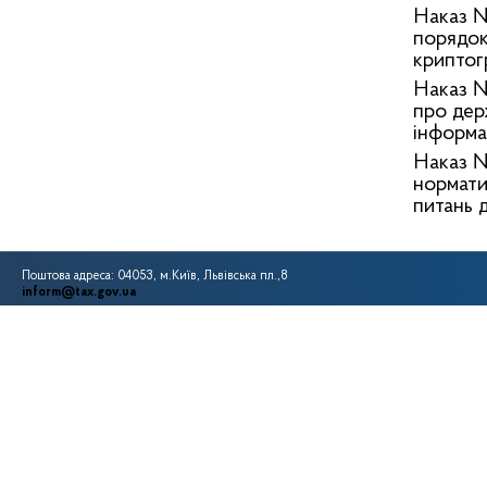
Наказ №
порядок
криптог
Наказ №
про дер
інформац
Наказ №
нормати
питань 
Поштова адреса: 04053, м.Київ, Львівська пл.,8
inform@tax.gov.ua