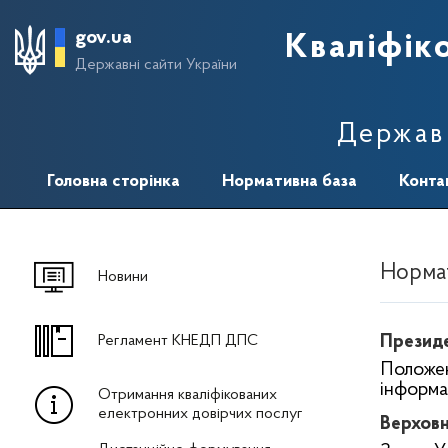
gov.ua
Кваліфік
Державні сайти України
Державн
Головна сторінка
Нормативна база
Конта
Норма
Новини
Регламент КНЕДП ДПС
Президе
Положен
інформац
Отримання кваліфікованих
електронних довірчих послуг
Верховн